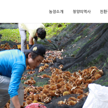
농장소개
청양의역사
친환