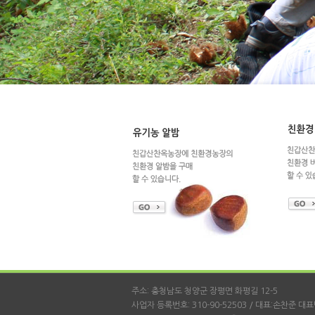
주소: 충청남도 청양군 장평면 화평길 12-5
사업자 등록번호: 310-90-52503 / 대표:손찬준 대표번호: