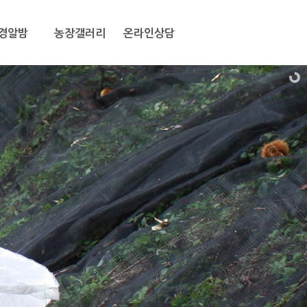
경알밤
농장갤러리
온라인상담